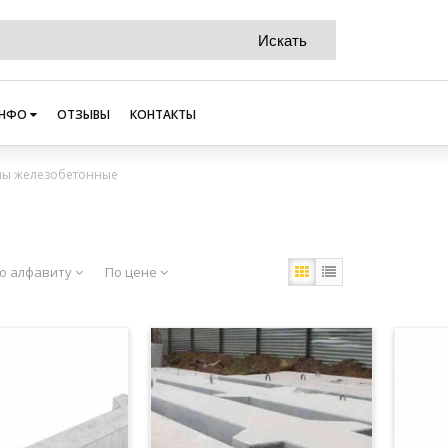
НФО
ОТЗЫВЫ
КОНТАКТЫ
ны железобетонные
о алфавиту
По цене