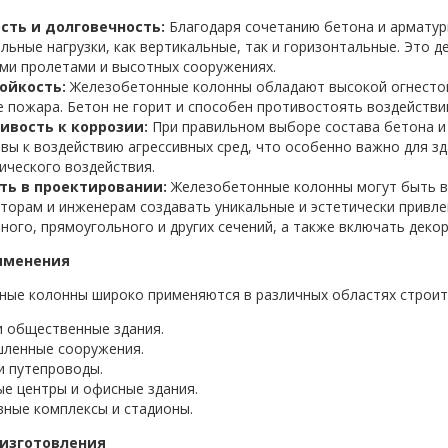
сть и долговечность
:
Благодаря сочетанию бетона и армату
льные нагрузки, как вертикальные, так и горизонтальные. Это д
ми пролетами и высотных сооружениях.
ойкость:
Железобетонные колонны обладают высокой огнестой
е пожара. Бетон не горит и способен противостоять воздействи
ивость к коррозии
:
При правильном выборе состава бетона и
вы к воздействию агрессивных сред, что особенно важно для з
ического воздействия.
ть в проектировании:
Железобетонные колонны могут быть в
торам и инженерам создавать уникальные и эстетически привле
ного, прямоугольного и других сечений, а также включать деко
именения
ые колонны широко применяются в различных областях строите
 общественные здания.
ленные сооружения.
и путепроводы.
е центры и офисные здания.
ные комплексы и стадионы.
 изготовления