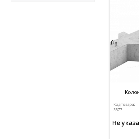
Колон
Код товара:
3577
Не указ