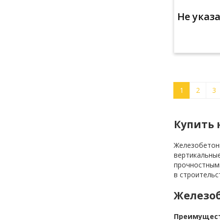
Не указ
1
2
3
Купить
Железобетонн
вертикальные
прочностными
в строительс
Железо
Преимущест