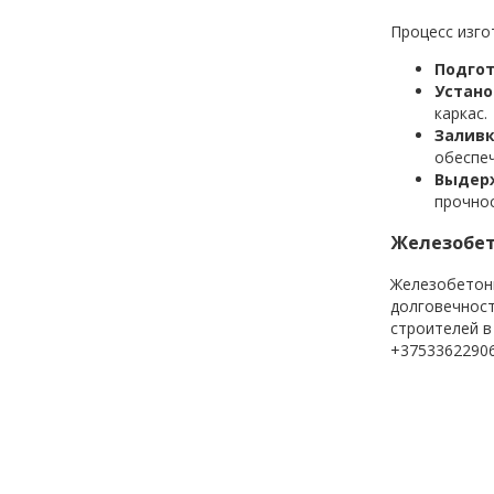
Процесс изго
Подгот
Устано
каркас.
Заливк
обеспеч
Выдер
прочнос
Железобет
Железобетон
долговечност
строителей в
+37533622906