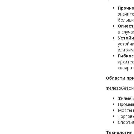
Прочно
значите
больши
Огнест
в случа
Устойч
устойчи
или хим
Гибкос
архитек
квадрат
Области пр
Железобетонн
Жилые и
Промыш
Мосты 
Торговы
Спортив
Технология