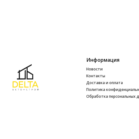
Информация
Новости
Контакты
Доставка и оплата
Политика конфиденциаль
Обработка персональных 
Инфо
УНП 692165648
№ 500520 от 15.01.2017 г
№ 692165648 от 14.07.2017 г. выдано
Минским райисполкомом