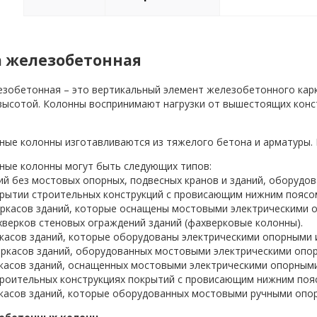
 железобетонная
зобетонная – это вертикальный элемент железобетонного карк
высотой. Колонны воспринимают нагрузки от вышестоящих конс
ые колонны изготавливаются из тяжелого бетона и арматуры. К
ые колонны могут быть следующих типов:
ий без мостовых опорных, подвесных кранов и зданий, оборудо
рытии строительных конструкций с провисающим нижним поясо
ркасов зданий, которые оснащены мостовыми электрическими 
верков стеновых ограждений зданий (фахверковые колонны).
касов зданий, которые оборудованы электрическими опорными и
ркасов зданий, оборудованных мостовыми электрическими опо
касов зданий, оснащенных мостовыми электрическими опорными
роительных конструкциях покрытий с провисающим нижним поя
касов зданий, которые оборудованных мостовыми ручными опо