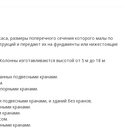
аса, размеры поперечного сечения которого малы по
трукций и передают их на фундаменты или нижестоящие
олонны изготавливаются высотой от 5 м до 18 м.
ванных подвесными кранами.
м.
опорными кранами.
 подвесными кранами, и зданий без кранов;
рными кранами.
 кранами.
сом.
рными кранами.