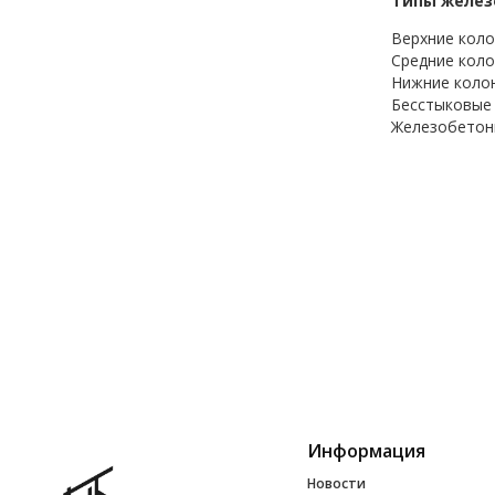
Типы желез
Верхние коло
Средние коло
Нижние колон
Бесстыковые 
Железобетонн
Информация
Новости