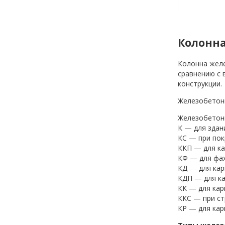
Колонна
Колонна желе
сравнению с 
конструкции.
Железобетонн
Железобетонн
К — для здан
КС — при пок
ККП — для ка
КФ — для фах
КД — для кар
КДП — для ка
КК — для кар
ККС — при ст
КР — для кар