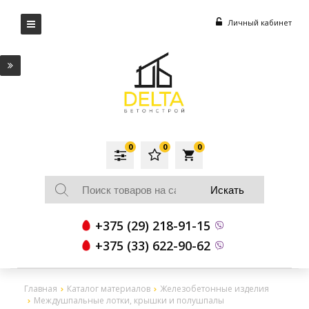
Личный кабинет
0
0
0
local_grocery_store
+375 (29) 218-91-15
+375 (33) 622-90-62
Главная
Каталог материалов
Железобетонные изделия
Междушпальные лотки, крышки и полушпалы