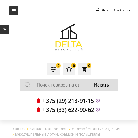
Личный кабинет
0
0
0
local_grocery_store
+375 (29) 218-91-15
+375 (33) 622-90-62
Главная
Каталог материалов
Железобетонные изделия
Междушпальные лотки, крышки и полушпалы