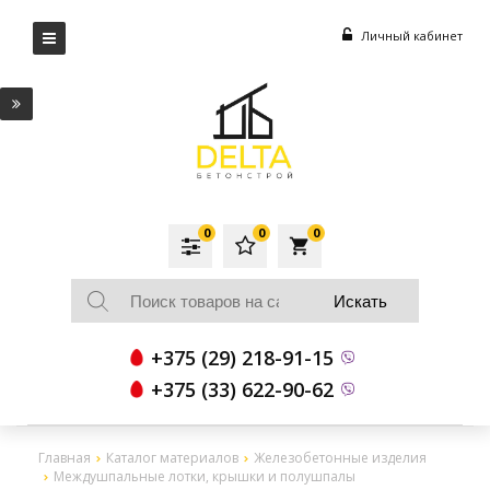
Личный кабинет
0
0
0
local_grocery_store
+375 (29) 218-91-15
+375 (33) 622-90-62
Главная
Каталог материалов
Железобетонные изделия
Междушпальные лотки, крышки и полушпалы