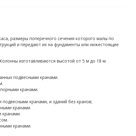
аса, размеры поперечного сечения которого малы по
трукций и передают их на фундаменты или нижестоящие
олонны изготавливаются высотой от 5 м до 18 м.
ванных подвесными кранами.
м.
опорными кранами.
 подвесными кранами, и зданий без кранов;
рными кранами.
 кранами.
сом.
рными кранами.