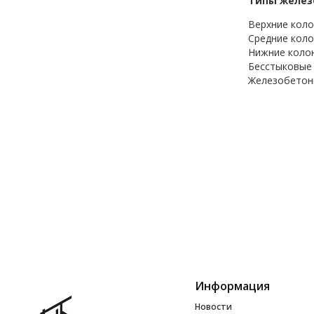
Типы желез
Верхние коло
Средние коло
Нижние колон
Бесстыковые 
Железобетонн
Информация
Новости