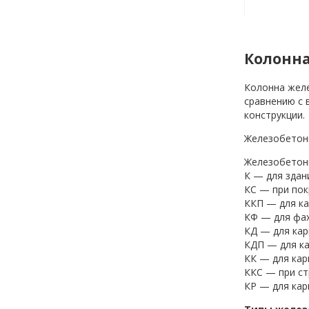
Колонна
Колонна желе
сравнению с 
конструкции.
Железобетонн
Железобетонн
К — для здан
КС — при пок
ККП — для ка
КФ — для фах
КД — для кар
КДП — для ка
КК — для кар
ККС — при ст
КР — для кар