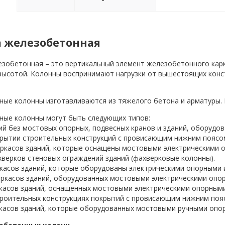
 железобетонная
зобетонная – это вертикальный элемент железобетонного карк
высотой. Колонны воспринимают нагрузки от вышестоящих конс
ые колонны изготавливаются из тяжелого бетона и арматуры. К
ые колонны могут быть следующих типов:
ий без мостовых опорных, подвесных кранов и зданий, оборудо
рытии строительных конструкций с провисающим нижним поясо
ркасов зданий, которые оснащены мостовыми электрическими 
верков стеновых ограждений зданий (фахверковые колонны).
касов зданий, которые оборудованы электрическими опорными и
ркасов зданий, оборудованных мостовыми электрическими опо
касов зданий, оснащенных мостовыми электрическими опорными
роительных конструкциях покрытий с провисающим нижним поя
касов зданий, которые оборудованных мостовыми ручными опо