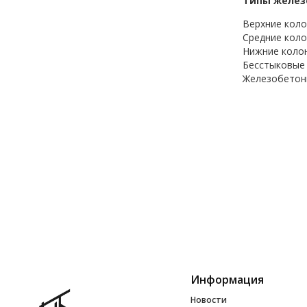
Типы желез
Верхние коло
Средние коло
Нижние колон
Бесстыковые 
Железобетонн
Информация
Новости