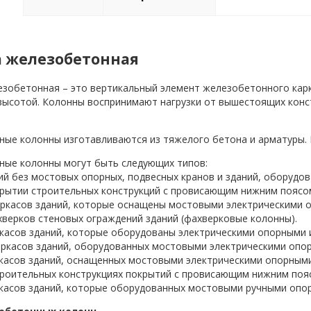
 железобетонная
зобетонная – это вертикальный элемент железобетонного карк
высотой. Колонны воспринимают нагрузки от вышестоящих конс
ые колонны изготавливаются из тяжелого бетона и арматуры. К
ые колонны могут быть следующих типов:
ий без мостовых опорных, подвесных кранов и зданий, оборудо
рытии строительных конструкций с провисающим нижним поясо
ркасов зданий, которые оснащены мостовыми электрическими 
верков стеновых ограждений зданий (фахверковые колонны).
касов зданий, которые оборудованы электрическими опорными и
ркасов зданий, оборудованных мостовыми электрическими опо
касов зданий, оснащенных мостовыми электрическими опорными
роительных конструкциях покрытий с провисающим нижним поя
касов зданий, которые оборудованных мостовыми ручными опо