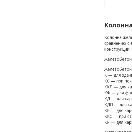
Колонна
Колонна желе
сравнению с 
конструкции.
Железобетонн
Железобетонн
К — для здан
КС — при пок
ККП — для ка
КФ — для фах
КД — для кар
КДП — для ка
КК — для кар
ККС — при ст
КР — для кар