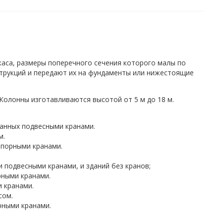
аса, размеры поперечного сечения которого малы по
трукций и передают их на фундаменты или нижестоящие
олонны изготавливаются высотой от 5 м до 18 м.
ванных подвесными кранами.
м.
опорными кранами.
 подвесными кранами, и зданий без кранов;
рными кранами.
 кранами.
сом.
рными кранами.