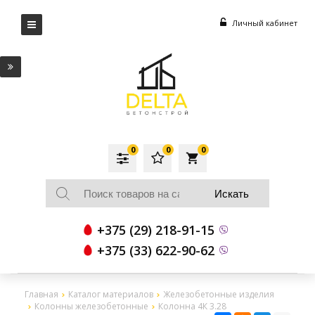
Личный кабинет
0
0
0
local_grocery_store
+375 (29) 218-91-15
+375 (33) 622-90-62
Главная
Каталог материалов
Железобетонные изделия
Колонны железобетонные
Колонна 4К 3.28