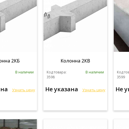
онна 2КБ
Колонна 2КВ
В наличии
Код товара:
В наличии
Код то
3598
3599
ана
Не указана
Не 
Узнать цену
Узнать цену