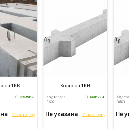
онна 1КВ
Колонна 1КН
В наличии
Код товара:
В наличии
Код то
3602
3603
ана
Не указана
Не 
Узнать цену
Узнать цену