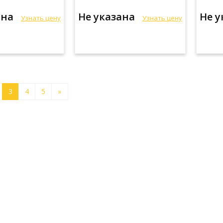
ана
Не указана
Не 
Узнать цену
Узнать цену
3
4
5
»