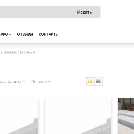
НФО
ОТЗЫВЫ
КОНТАКТЫ
ны железобетонные
о алфавиту
По цене