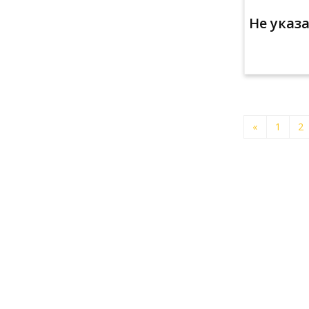
Не указ
«
1
2