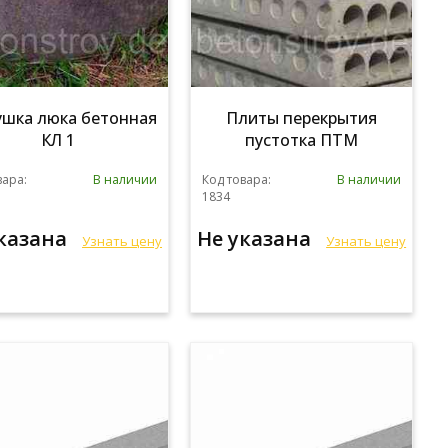
ушка люка бетонная
Плиты перекрытия
КЛ 1
пустотка ПТМ
вара:
В наличии
Код товара:
В наличии
1834
указана
Не указана
Узнать цену
Узнать цену