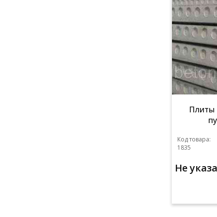
Плиты 
пу
Код товара:
1835
Не указ