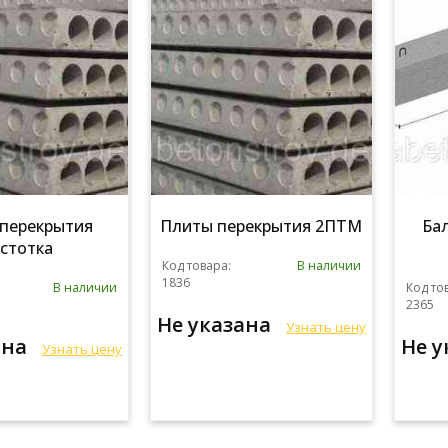
перекрытия
Плиты перекрытия 2ПТМ
Ба
стотка
Код товара:
В наличии
1836
В наличии
Код то
2365
Не указана
Узнать цену
ана
Не 
Узнать цену