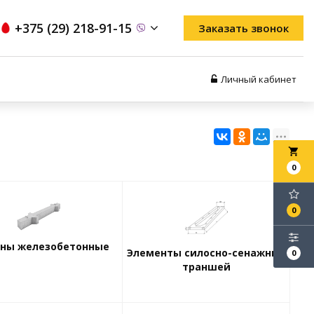
+375 (29) 218-91-15
Заказать звонок
Личный кабинет
local_grocery_store
0
0
нны железобетонные
Элементы силосно-сенажных
0
траншей