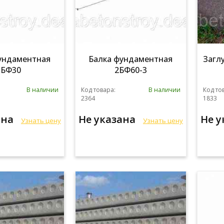
ундаментная
Балка фундаментная
Загл
3БФ30
2БФ60-3
В наличии
Код товара:
В наличии
Код то
2364
1833
ана
Не указана
Не 
Узнать цену
Узнать цену