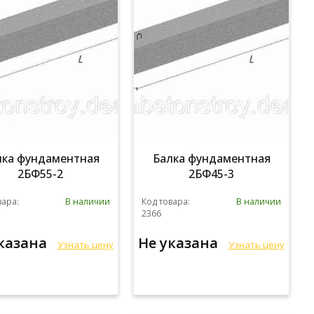
лка фундаментная
Балка фундаментная
2БФ55-2
2БФ45-3
вара:
В наличии
Код товара:
В наличии
2366
указана
Не указана
Узнать цену
Узнать цену