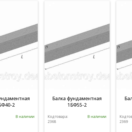
ундаментная
Балка фундаментная
Ба
БФ40-2
1БФ55-2
В наличии
Код товара:
В наличии
Код то
2368
2369