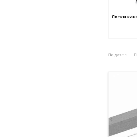
Лотки кан
По дате
П