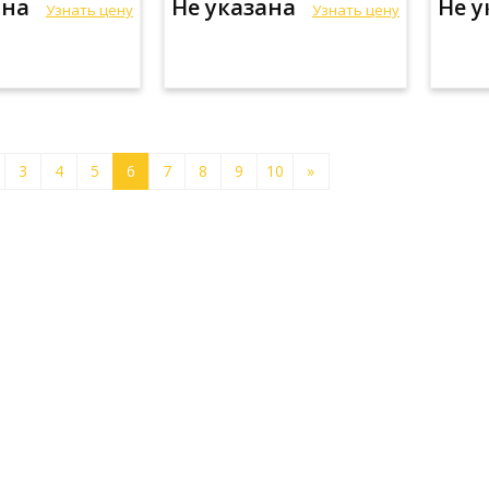
ана
Не указана
Не 
Узнать цену
Узнать цену
3
4
5
6
7
8
9
10
»