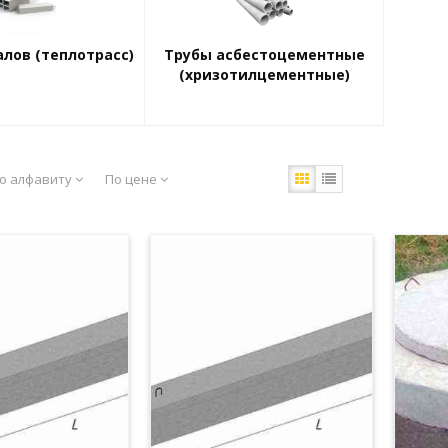
алов (теплотрасс)
Трубы асбестоцементные
(хризотилцементные)
о алфавиту
По цене