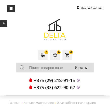
Личный кабинет
0
0
0
local_grocery_store
+375 (29) 218-91-15
+375 (33) 622-90-62
Главная
Каталог материалов
Железобетонные изделия