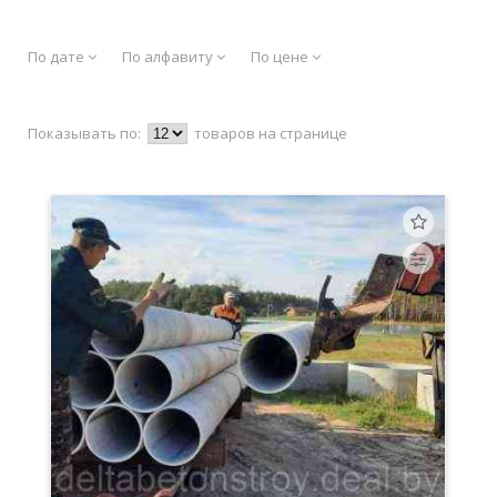
По дате
По алфавиту
По цене
Показывать по:
товаров на странице