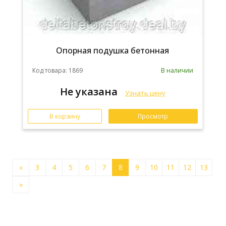
Опорная подушка бетонная
Код товара: 1869
В наличии
Не указана
Узнать цену
В корзину
Просмотр
«
3
4
5
6
7
8
9
10
11
12
13
»