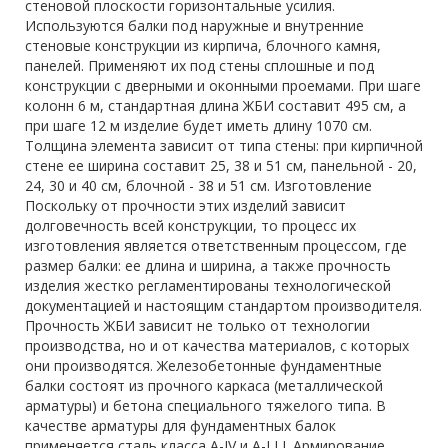
стеновой плоскости горизонтальные усилия.
Используются балки под наружные и внутренние
стеновые конструкции из кирпича, блочного камня,
панелей. Применяют их под стены сплошные и под
конструкции с дверными и оконными проемами. При шаге
колонн 6 м, стандартная длина ЖБИ составит 495 см, а
при шаге 12 м изделие будет иметь длину 1070 см.
Толщина элемента зависит от типа стены: при кирпичной
стене ее ширина составит 25, 38 и 51 см, панельной - 20,
24, 30 и 40 см, блочной - 38 и 51 см. Изготовление
Поскольку от прочности этих изделий зависит
долговечность всей конструкции, то процесс их
изготовления является ответственным процессом, где
размер балки: ее длина и ширина, а также прочность
изделия жестко регламентированы технологической
документацией и настоящим стандартом производителя.
Прочность ЖБИ зависит не только от технологии
производства, но и от качества материалов, с которых
они производятся. Железобетонные фундаментные
балки состоят из прочного каркаса (металлической
арматуры) и бетона специального тяжелого типа. В
качестве арматуры для фундаментных балок
применяется сталь класса A-IV и A-I I I. Армирование