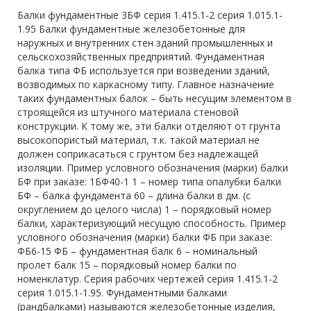
Балки фундаментные 3БФ серия 1.415.1-2 серия 1.015.1-
1.95 Балки фундаментные железобетонные для
наружных и внутренних стен зданий промышленных и
сельскохозяйственных предприятий. Фундаментная
балка типа ФБ используется при возведении зданий,
возводимых по каркасному типу. Главное назначение
таких фундаментных балок – быть несущим элементом в
строящейся из штучного материала стеновой
конструкции. К тому же, эти балки отделяют от грунта
высокопористый материал, т.к. такой материал не
должен соприкасаться с грунтом без надлежащей
изоляции. Пример условного обозначения (марки) балки
БФ при заказе: 1БФ40-1 1 – номер типа опалубки балки
БФ – балка фундамента 60 – длина балки в дм. (с
округлением до целого числа) 1 – порядковый номер
балки, характеризующий несущую способность. Пример
условного обозначения (марки) балки ФБ при заказе:
ФБ6-15 ФБ – фундаментная балк 6 – номинальный
пролет балк 15 – порядковый номер балки по
номенклатур. Серия рабочих чертежей серия 1.415.1-2
серия 1.015.1-1.95. Фундаментными балками
(рандбалками) называются железобетонные изделия,