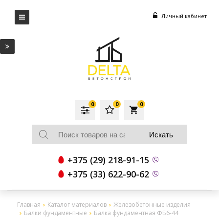
Личный кабинет
0
0
0
local_grocery_store
+375 (29) 218-91-15
+375 (33) 622-90-62
Главная
Каталог материалов
Железобетонные изделия
Балки фундаментные
Балка фундаментная ФБ6-44