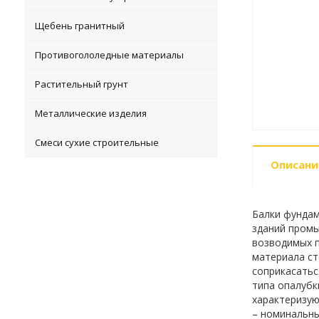
Щебень гранитный
Противогололедные материалы
Растительный грунт
Металлические изделия
Смеси сухие строительные
Описани
Балки фундам
зданий промы
возводимых п
материала ст
соприкасатьс
типа опалубк
характеризую
– номинальны