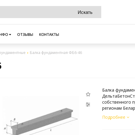
НФО
ОТЗЫВЫ
КОНТАКТЫ
фундаментные
Балка фундаментная ФБ6-46
6
Балка фундамен
ДельтаБетонСт
собственного п
регионам Белар
Подробнее