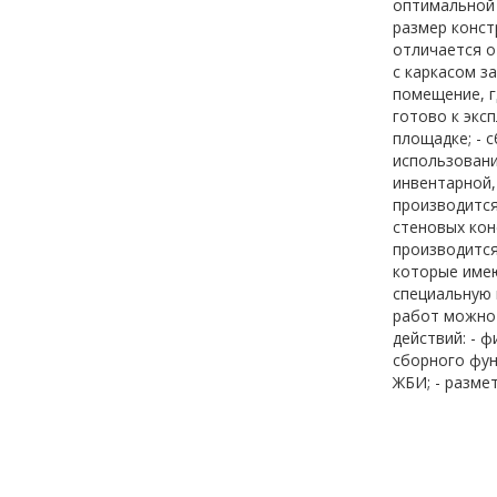
оптимальной 
размер конст
отличается о
с каркасом з
помещение, г
готово к экс
площадке; - 
использовани
инвентарной,
производится
стеновых кон
производится
которые имею
специальную 
работ можно 
действий: - 
сборного фун
ЖБИ; - разме