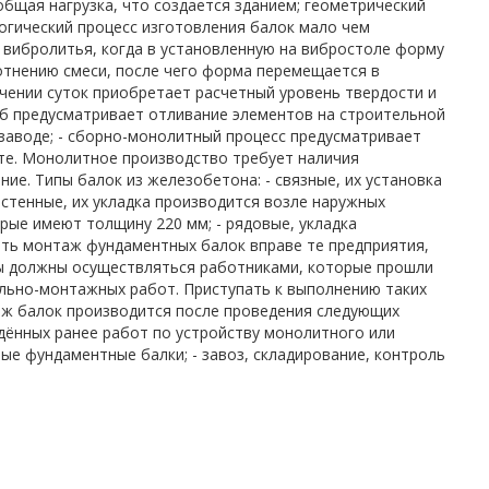
бщая нагрузка, что создается зданием; геометрический
огический процесс изготовления балок мало чем
 вибролитья, когда в установленную на вибростоле форму
лотнению смеси, после чего форма перемещается в
ечении суток приобретает расчетный уровень твердости и
соб предусматривает отливание элементов на строительной
 заводе; - сборно-монолитный процесс предусматривает
сте. Монолитное производство требует наличия
ие. Типы балок из железобетона: - связные, их установка
истенные, их укладка производится возле наружных
орые имеют толщину 220 мм; - рядовые, укладка
ть монтаж фундаментных балок вправе те предприятия,
ты должны осуществляться работниками, которые прошли
льно-монтажных работ. Приступать к выполнению таких
аж балок производится после проведения следующих
дённых ранее работ по устройству монолитного или
ые фундаментные балки; - завоз, складирование, контроль