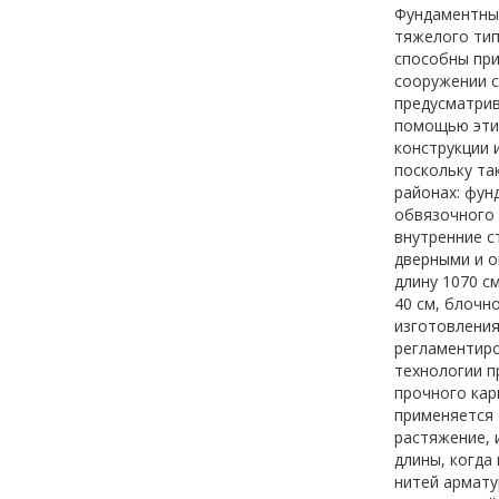
Фундаментным
тяжелого тип
способны при
сооружении с
предусматрив
помощью этих
конструкции 
поскольку та
районах: фун
обвязочного 
внутренние с
дверными и о
длину 1070 см
40 см, блочно
изготовления
регламентиро
технологии п
прочного кар
применяется 
растяжение, 
длины, когда
нитей армату