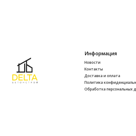
Информация
Новости
Контакты
Доставка и оплата
Политика конфиденциаль
Обработка персональных 
Инфо
УНП 692165648
№ 500520 от 15.01.2017 г
№ 692165648 от 14.07.2017 г. выдано
Минским райисполкомом