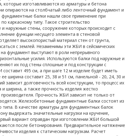
, которые изготавливаются из арматуры и бетона
ни опираются на столбчатый либо ленточный фундамент и
 фундаментные балки нашли свое применение при
 по каркасному типу. Такое строительство
 и наружные стены, сооружение которых происходит с
лнение функции несущего элемента в стеновой
отделяет высокопористый материал стен от грунта,
саться с землей. Незаменимы эти ЖБИ в сейсмических
 на фундамент выступают в роли непрерывного
ризонтальные усилия. Используются балки под наружные и
меняют их под стены сплошные и под конструкции с
 составит 495 см, а при шаге 12 м изделие будет иметь
е ширина составит 25, 38 и 51 см, панельной - 20, 24, 30 и
лий зависит долговечность всей конструкции, то процесс их
а и ширина, а также прочность изделия жестко
производителя. Прочность ЖБИ зависит не только от
изводятся. Железобетонные фундаментные балки состоят из
о типа. В качестве арматуры для фундаментных балок
етону выдержать значительные нагрузки на кручение,
Первый вариант оправдан при изготовлении ЖБИ большой
екаются после бетонирования. Предварительное натяжение
чивости изделия к статическим нагрузкам. Расчет