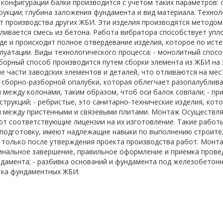
конфигурации балки производится с учетом таких параметров: о
рукции; глубина заложения фундамента и вид материала. Технол
т производства других ЖБИ. Эти изделия производятся методом
аливается смесь из бетона. Работа вибратора способствует уп
де и происходит полное отвердевание изделия, которое по ист
плуатации. Виды технологического процесса: - монолитный спо
сборный способ производится путем сборки элемента из ЖБИ на
е части заводских элементов и деталей, что отливаются на ме
 сборно-разборной опалубки, которая облегчает разопалубливан
 между колонами, таким образом, чтоб оси балок совпали; - пр
струкций; - ребристые, это санитарно-технические изделия, кот
 между пристенными и связевыми плитами. Монтаж Осуществля
т соответствующие лицензии на их изготовление. Такие рабо
подготовку, имеют надлежащие навыки по выполнению строите
только после утверждения проекта производства работ. Монт
финальное завершение, правильное оформление и приемка прове
дамента; - разбивка оснований и фундамента под железобетонн
тка фундаментных ЖБИ.