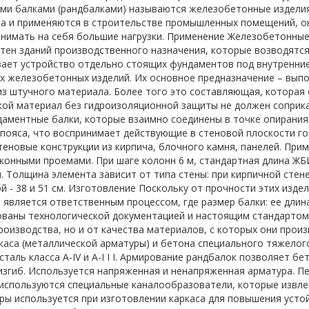
и балками (рандбалками) называются железобетонные изделия
а и применяются в строительстве промышленных помещений, о
нимать на себя большие нагрузки. Применение Железобетонные
тен зданий производственного назначения, которые возводятся
ает устройство отдельно стоящих фундаментов под внутренние
 железобетонных изделий. Их основное предназначение – выпо
из штучного материала. Более того это составляющая, которая 
кой материал без гидроизоляционной защиты не должен соприка
даментные балки, которые взаимно соединены в точке опирания
пояса, что воспринимает действующие в стеновой плоскости го
теновые конструкции из кирпича, блочного камня, панелей. При
конными проемами. При шаге колонн 6 м, стандартная длина ЖБИ
. Толщина элемента зависит от типа стены: при кирпичной стене е
й - 38 и 51 см. Изготовление Поскольку от прочности этих изде
 является ответственным процессом, где размер балки: ее длин
ваны технологической документацией и настоящим стандартом 
роизводства, но и от качества материалов, с которых они про
каса (металлической арматуры) и бетона специального тяжелог
сталь класса A-IV и A-I I I. Армирование рандбалок позволяет б
изгиб. Используется напряженная и ненапряженная арматура. 
 используются специальные каналообразователи, которые извл
ры используется при изготовлении каркаса для повышения устой