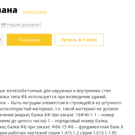
зана
Узнать цену
Нашли дешевле?
В корзину
Купить в 1 клик
тные железобетонные для наружных и внутренних стен
лка типа ФБ используется при возведении зданий,
лок – быть несущим элементом в строящейся из штучного
ысокопористый материал, т.к. такой материал не должен
ения (марки) балки БФ при заказе: 1БФ40-1 1 – номер
ением до целого числа) 1 – порядковый номер балки,
и) балки ФБ при заказе: ФБ6-15 ФБ – фундаментная балк 6
я рабочих чертежей серия 1.415.1-2 серия 1.015.1-1.95.