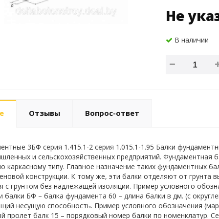
Не ука
В наличии
е
Отзывы
Вопрос-ответ
ентные 3БФ серия 1.415.1-2 серия 1.015.1-1.95 Балки фундамен
шленных и сельскохозяйственных предприятий. Фундаментная ба
о каркасному типу. Главное назначение таких фундаментных ба
еновой конструкции. К тому же, эти балки отделяют от грунта в
я с грунтом без надлежащей изоляции. Пример условного обознач
и балки БФ – балка фундамента 60 – длина балки в дм. (с округл
щий несущую способность. Пример условного обозначения (марк
й пролет балк 15 – порядковый номер балки по номенклатур. Сери