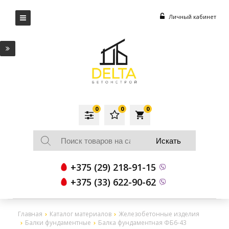
Личный кабинет
0
0
0
local_grocery_store
+375 (29) 218-91-15
+375 (33) 622-90-62
Главная
Каталог материалов
Железобетонные изделия
Балки фундаментные
Балка фундаментная ФБ6-43