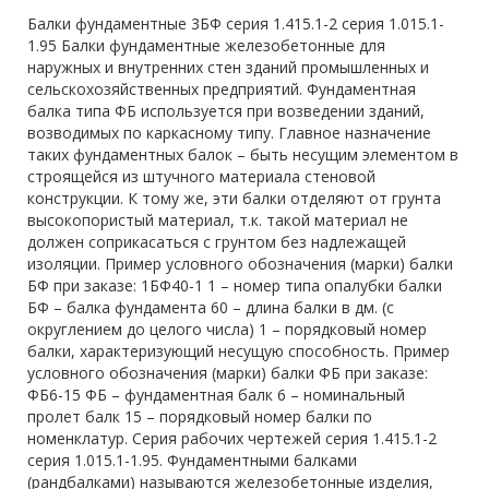
Балки фундаментные 3БФ серия 1.415.1-2 серия 1.015.1-
1.95 Балки фундаментные железобетонные для
наружных и внутренних стен зданий промышленных и
сельскохозяйственных предприятий. Фундаментная
балка типа ФБ используется при возведении зданий,
возводимых по каркасному типу. Главное назначение
таких фундаментных балок – быть несущим элементом в
строящейся из штучного материала стеновой
конструкции. К тому же, эти балки отделяют от грунта
высокопористый материал, т.к. такой материал не
должен соприкасаться с грунтом без надлежащей
изоляции. Пример условного обозначения (марки) балки
БФ при заказе: 1БФ40-1 1 – номер типа опалубки балки
БФ – балка фундамента 60 – длина балки в дм. (с
округлением до целого числа) 1 – порядковый номер
балки, характеризующий несущую способность. Пример
условного обозначения (марки) балки ФБ при заказе:
ФБ6-15 ФБ – фундаментная балк 6 – номинальный
пролет балк 15 – порядковый номер балки по
номенклатур. Серия рабочих чертежей серия 1.415.1-2
серия 1.015.1-1.95. Фундаментными балками
(рандбалками) называются железобетонные изделия,