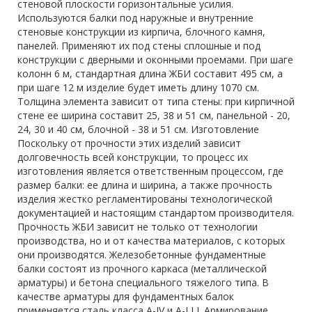
стеновой плоскости горизонтальные усилия.
Используются балки под наружные и внутренние
стеновые конструкции из кирпича, блочного камня,
панелей. Применяют их под стены сплошные и под
конструкции с дверными и оконными проемами. При шаге
колонн 6 м, стандартная длина ЖБИ составит 495 см, а
при шаге 12 м изделие будет иметь длину 1070 см.
Толщина элемента зависит от типа стены: при кирпичной
стене ее ширина составит 25, 38 и 51 см, панельной - 20,
24, 30 и 40 см, блочной - 38 и 51 см. Изготовление
Поскольку от прочности этих изделий зависит
долговечность всей конструкции, то процесс их
изготовления является ответственным процессом, где
размер балки: ее длина и ширина, а также прочность
изделия жестко регламентированы технологической
документацией и настоящим стандартом производителя.
Прочность ЖБИ зависит не только от технологии
производства, но и от качества материалов, с которых
они производятся. Железобетонные фундаментные
балки состоят из прочного каркаса (металлической
арматуры) и бетона специального тяжелого типа. В
качестве арматуры для фундаментных балок
применяется сталь класса A-IV и A-I I I. Армирование