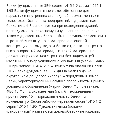
Балки фундаментные 3БФ серия 1.415.1-2 серия 1.015.1-
1.95 Балки фундаментные железобетонные для
наружных и внутренних стен зданий промышленных и
сельскохозяйственных предприятий. Фундаментная
балка типа ФБ используется при возведении зданий,
возводимых по каркасному типу. Главное назначение
таких фундаментных балок – быть несущим элементом в
строящейся из штучного материала стеновой
конструкции. К тому же, эти балки отделяют от грунта
высокопористый материал, т.к. такой материал не
должен соприкасаться с грунтом без надлежащей
изоляции. Пример условного обозначения (марки) балки
БФ при заказе: 1БФ40-1 1 – номер типа опалубки балки
БФ – балка фундамента 60 – длина балки в дм. (с
округлением до целого числа) 1 – порядковый номер
балки, характеризующий несущую способность. Пример
условного обозначения (марки) балки ФБ при заказе:
ФБ6-15 ФБ – фундаментная балк 6 – номинальный
пролет балк 15 – порядковый номер балки по
номенклатур. Серия рабочих чертежей серия 1.415.1-2
серия 1.015.1-1.95. Фундаментными балками
(рандбалками) называются железобетонные изделия,