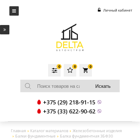
Личный кабинет
0
0
0
local_grocery_store
+375 (29) 218-91-15
+375 (33) 622-90-62
Главная
Каталог материалов
Железобетонные изделия
Балки фундаментные
Балка фундаментная 3БФ30