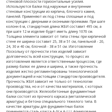
стеновой плоскости горизонтальные усилия.
Используются балки под наружные и внутренние
стеновые конструкции из кирпича, блочного камня,
панелей. Применяют их под стены сплошные и под
конструкции с дверными и оконными проемами. При шаге
колонн 6 м, стандартная длина ЖБИ составит 495 см, а
при шаге 12 м изделие будет иметь длину 1070 см.
Толщина элемента зависит от типа стены: при кирпичной
стене ее ширина составит 25, 38 и 51 см, панельной - 20,
24, 30 и 40 см, блочной - 38 и 51 см. Изготовление
Поскольку от прочности этих изделий зависит
долговечность всей конструкции, то процесс их
изготовления является ответственным процессом, где
размер балки: ее длина и ширина, а также прочность
изделия жестко регламентированы технологической
документацией и настоящим стандартом производителя.
Прочность ЖБИ зависит не только от технологии
производства, но и от качества материалов, с которых
они производятся. Железобетонные фундаментные
балки состоят из прочного каркаса (металлической
арматуры) и бетона специального тяжелого типа. В
качестве арматуры для фундаментных балок
применяется сталь класса A-IV и A-I I I. Армирование