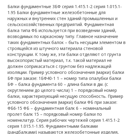
Балки фундаментные 3БФ серия 1.415.1-2 серия 1.015.1-
1.95 Балки фундаментные железобетонные для
наружных и внутренних стен зданий промышленных и
сельскохозяйственных предприятий. Фундаментная
балка типа ФБ используется при возведении зданий,
возводимых по каркасному типу. Главное назначение
таких фундаментных балок – быть несущим элементом в
строящейся из штучного материала стеновой
конструкции. К тому же, эти балки отделяют от грунта
высокопористый материал, т.к. такой материал не
должен соприкасаться с грунтом без надлежащей
изоляции. Пример условного обозначения (марки) балки
БФ при заказе: 1БФ40-1 1 – номер типа опалубки балки
БФ – балка фундамента 60 – длина балки в дм. (с
округлением до целого числа) 1 – порядковый номер
балки, характеризующий несущую способность. Пример
условного обозначения (марки) балки ФБ при заказе:
ФБ6-15 ФБ – фундаментная балк 6 – номинальный
пролет балк 15 – порядковый номер балки по
номенклатур. Серия рабочих чертежей серия 1.415.1-2
серия 1.015.1-1.95. Фундаментными балками
(рандбалками) называются железобетонные изделия,