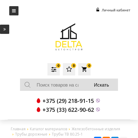
Личный кабинет
0
0
0
local_grocery_store
+375 (29) 218-91-15
+375 (33) 622-90-62
Главная
Каталог материалов
Железобетонные изделия
Трубы дорожные
Трубы ТВ 80.25-1