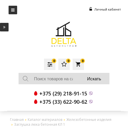
Личный кабинет
0
0
0
local_grocery_store
+375 (29) 218-91-15
+375 (33) 622-90-62
Главная
Каталог материалов
Железобетонные изделия
Заглушка люка бетонная КЛ 1