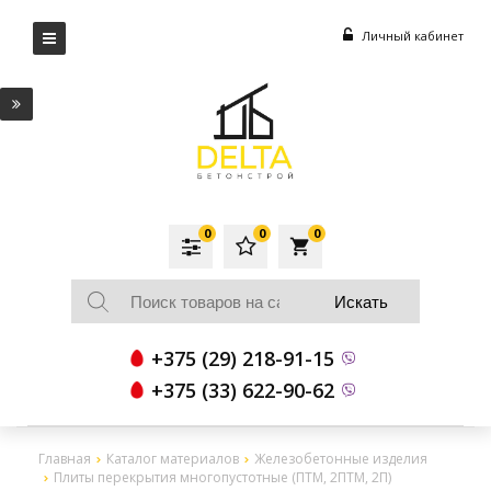
Личный кабинет
0
0
0
local_grocery_store
+375 (29) 218-91-15
+375 (33) 622-90-62
Главная
Каталог материалов
Железобетонные изделия
Плиты перекрытия многопустотные (ПТМ, 2ПТМ, 2П)