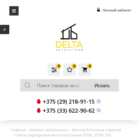
Личный кабинет
0
0
0
local_grocery_store
+375 (29) 218-91-15
+375 (33) 622-90-62
Главная
Каталог материалов
Железобетонные изделия
Плиты перекрытия многопустотные (ПТМ, 2ПТМ, 2П)