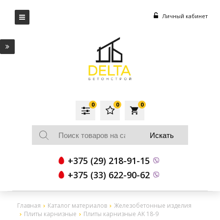
Личный кабинет
0
0
0
local_grocery_store
+375 (29) 218-91-15
+375 (33) 622-90-62
Главная
Каталог материалов
Железобетонные изделия
Плиты карнизные
Плиты карнизные AK 18-9