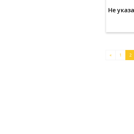
Не указ
«
1
2