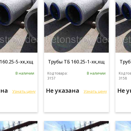
160.25-5-хк,хщ
Трубы ТБ 160.25-1-хк,хщ
Труб
В наличии
Код товара:
В наличии
Код то
3157
3158
ана
Не указана
Не 
Узнать цену
Узнать цену