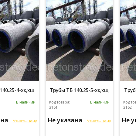
140.25-4-хк,хщ
Трубы ТБ 140.25-5-хк,хщ
Труб
В наличии
Код товара:
В наличии
Код то
3161
3162
ана
Не указана
Не 
Узнать цену
Узнать цену