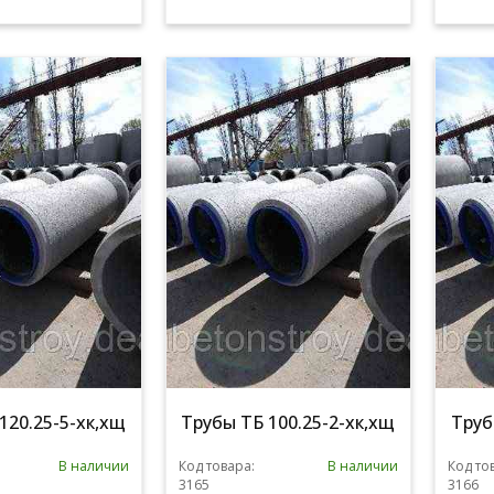
120.25-5-хк,хщ
Трубы ТБ 100.25-2-хк,хщ
Труб
В наличии
Код товара:
В наличии
Код то
3165
3166