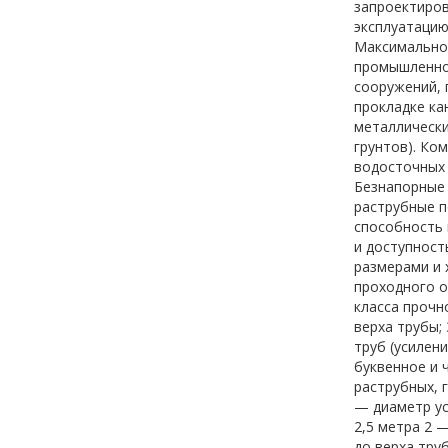
запроектиров
эксплуатацию
Максимальное
промышленном
сооружений, 
прокладке ка
металлически
грунтов). Ко
водосточных 
Безнапорные 
раструбные п
способность 
и доступност
размерами и 
проходного о
класса прочн
верха трубы;
труб (усилен
буквенное и 
раструбных, 
— диаметр ус
2,5 метра 2 
до верха тру