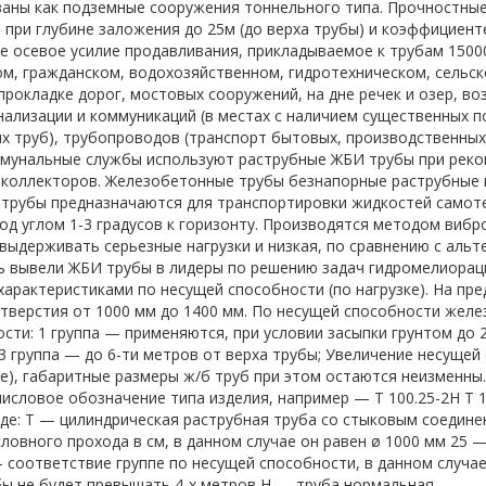
аны как подземные сооружения тоннельного типа. Прочностные
 при глубине заложения до 25м (до верха трубы) и коэффициент
 осевое усилие продавливания, прикладываемое к трубам 1500
, гражданском, водохозяйственном, гидротехническом, сельск
прокладке дорог, мостовых сооружений, на дне речек и озер, во
нализации и коммуникаций (в местах с наличием существенных п
х труб), трубопроводов (транспорт бытовых, производственных
ммунальные службы используют раструбные ЖБИ трубы при реко
коллекторов. Железобетонные трубы безнапорные раструбные и
трубы предназначаются для транспортировки жидкостей самоте
од углом 1-3 градусов к горизонту. Производятся методом вибр
выдерживать серьезные нагрузки и низкая, по сравнению с аль
ь вывели ЖБИ трубы в лидеры по решению задач гидромелиорац
характеристиками по несущей способности (по нагрузке). На пр
тверстия от 1000 мм до 1400 мм. По несущей способности жел
ости: 1 группа — применяются, при условии засыпки грунтом до 2
 3 группа — до 6-ти метров от верха трубы; Увеличение несуще
ие), габаритные размеры ж/б труб при этом остаются неизменн
числовое обозначение типа изделия, например — Т 100.25-2Н Т
где: Т — цилиндрическая раструбная труба со стыковым соедине
ловного прохода в см, в данном случае он равен ø 1000 мм 25 — 
— соответствие группе по несущей способности, в данном случае
бы не будет превышать 4-х метров Н — труба нормальная.