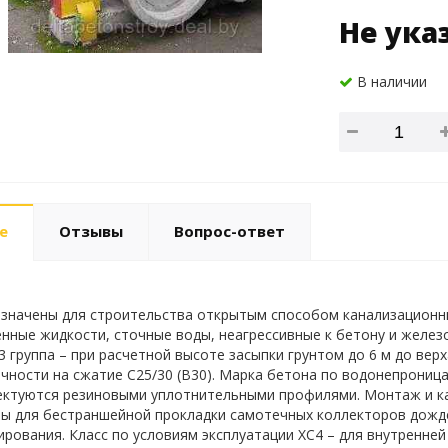
Не ука
В наличии
е
Отзывы
Вопрос-ответ
значены для строительства открытым способом канализационн
нные жидкости, сточные воды, неагрессивные к бетону и железоб
 3 группа – при расчетной высоте засыпки грунтом до 6 м до ве
очности на сжатие С25/30 (В30). Марка бетона по водонепрониц
ктуются резиновыми уплотнительными профилями. Монтаж и ка
ы для бестраншейной прокладки самотечных коллекторов дожд
рования. Класс по условиям эксплуатации ХС4 – для внутренней