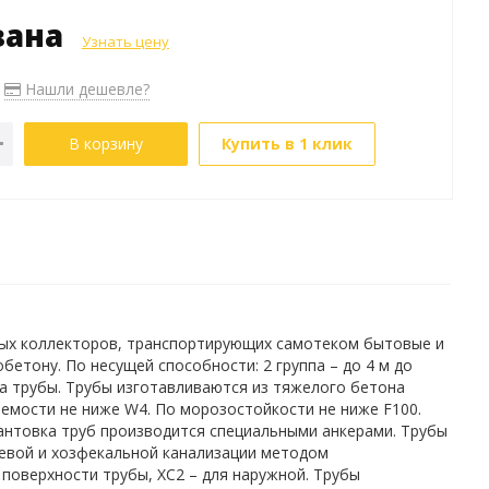
зана
Узнать цену
Нашли дешевле?
В корзину
Купить в 1 клик
ых коллекторов, транспортирующих самотеком бытовые и
етону. По несущей способности: 2 группа – до 4 м до
рха трубы. Трубы изготавливаются из тяжелого бетона
аемости не ниже W4. По морозостойкости не ниже F100.
нтовка труб производится специальными анкерами. Трубы
евой и хозфекальной канализации методом
 поверхности трубы, ХС2 – для наружной. Трубы