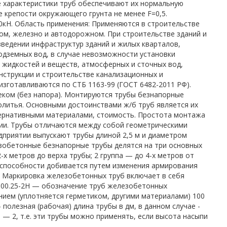
 характеристики труб обеспечивают их нормальную
е крепости окружающего грунта не менее F=0,5.
0кН. Область применения: Применяются в строительстве
ом, железно и автодорожном. При строительстве зданий и
зведении инфраструктур зданий и жилых кварталов,
одземных вод, в случае невозможности установки
 жидкостей и веществ, атмосферных и сточных вод,
нструкции и строительстве канализационных и
зготавливаются по СТБ 1163-99 (ГОСТ 6482-2011 РФ).
ком (без напора). Монтируются трубы безнапорные
олитья. Основными достоинствами ж/б труб является их
тернативными материалами, стоимость. Простота монтажа
ии. Трубы отличаются между собой геометрическими
едприятии выпускают трубы длиной 2,5 м и диаметром
езобетонные безнапорные трубы делятся на три основных
-х метров до верха трубы; 2 группа — до 4-х метров от
й способности добивается путем изменения армирования
ы. Маркировка железобетонных труб включает в себя
 100.25-2Н — обозначение труб железобетонных
нием (уплотняется герметиком, другими материалами) 100
полезная (рабочая) длина трубы в дм, в данном случае -
 — 2, т.е. эти трубы можно применять, если высота насыпи