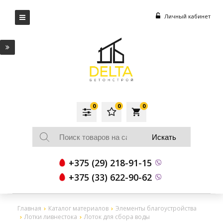
Личный кабинет
0
0
0
local_grocery_store
+375 (29) 218-91-15
+375 (33) 622-90-62
Главная
Каталог материалов
Элементы благоустройства
Лотки ливнестока
Лоток для сбора воды