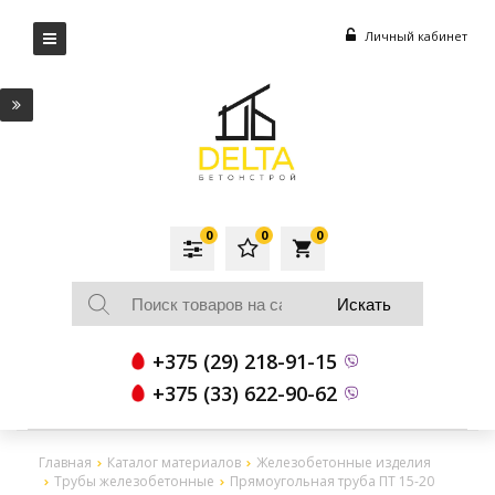
Личный кабинет
0
0
0
local_grocery_store
+375 (29) 218-91-15
+375 (33) 622-90-62
Главная
Каталог материалов
Железобетонные изделия
Трубы железобетонные
Прямоугольная труба ПТ 15-20