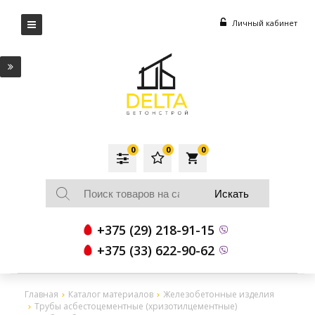
Личный кабинет
0
0
0
local_grocery_store
+375 (29) 218-91-15
+375 (33) 622-90-62
Главная
Каталог материалов
Железобетонные изделия
Трубы асбестоцементные (хризотилцементные)