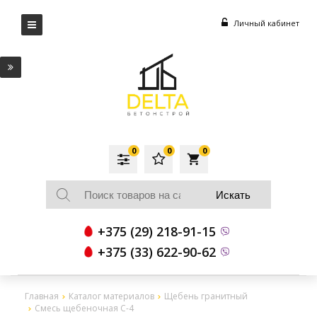
Личный кабинет
0
0
0
local_grocery_store
+375 (29) 218-91-15
+375 (33) 622-90-62
Главная
Каталог материалов
Щебень гранитный
Смесь щебеночная С-4