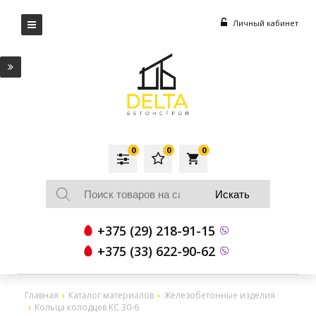
Личный кабинет
0
0
0
local_grocery_store
+375 (29) 218-91-15
+375 (33) 622-90-62
Главная
Каталог материалов
Железобетонные изделия
Кольца колодцев КС 30-6