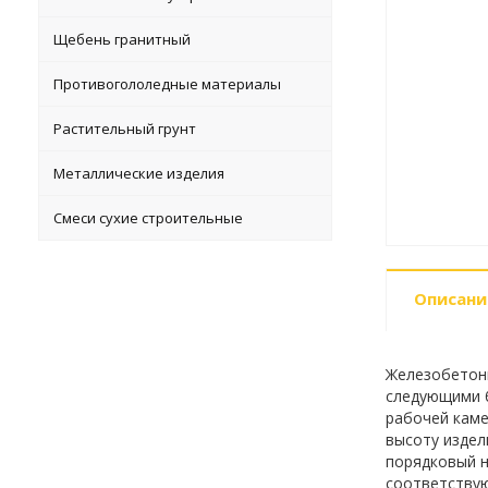
Щебень гранитный
Противогололедные материалы
Растительный грунт
Металлические изделия
Смеси сухие строительные
Описани
Железобетонн
следующими б
рабочей каме
высоту издел
порядковый н
соответствую