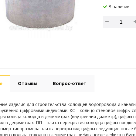
В наличии
е
Отзывы
Вопрос-ответ
ые изделия для строительства колодцев водопровода и канализ
уквенно-цифровыми индексами: КС – кольцо стеновое цифры с
ры кольца колодца в дециметрах (внутренний диаметр); цифры 
ия в дециметрах; ПП – плита перекрытия колодца цифры предш
омер типоразмера плиты перекрытия; цифры следующие после 
щего кольца колодца в дециметрах; цифры после дефиса в бук