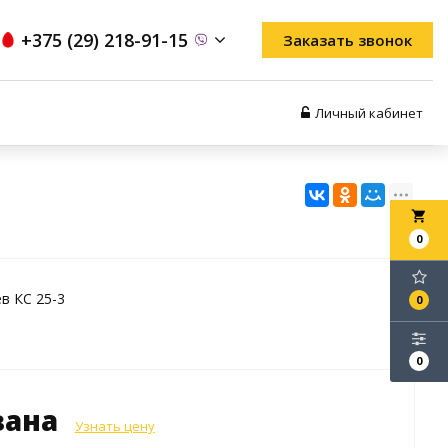
+375 (29) 218-91-15
Заказать звонок
Личный кабинет
local_grocery_store
0
в КС 25-3
0
0
зана
Узнать цену