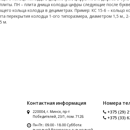
плиты. ПН – плита днища колодца цифры следующие после букв
щего кольца колодца в дециметрах. Пример: КС 15-6 – кольцо кол
ита перекрытия колодца 1-ого типоразмера, диаметром 1,5 м., 2
5 м.
Контактная информация
Номера те
220004, г. Минск, пр-т
+375 (29) 2
Победителей, 23/1, пом. 712Б
+375 (33) 6
Пн-Пт.: 09.00 - 18.00 Суббота:
выходной Воскресенье: выходной