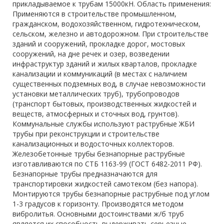
прикладываемое к трубам 15000кН. Область применения:
Применяются в строительстве промышленном,
гражданском, водохозяйственном, гидротехническом,
сельском, железно и автодорожном. При строительстве
зданий и сооружений, прокладке дорог, мостовых
сооружений, на дне речек и озер, возведении
инфраструктур зданий и жилых кварталов, прокладке
канализации и коммуникаций (в местах с наличием
существенных подземных вод, в случае невозможности
установки металлических труб), трубопроводов
(транспорт бытовых, производственных жидкостей и
веществ, атмосферных и сточных вод, грунтов).
Коммунальные службы используют раструбные ЖБИ
трубы при реконструкции и строительстве
канализационных и водосточных коллекторов.
Железобетонные трубы безнапорные раструбные
изготавливаются по СТБ 1163-99 (ГОСТ 6482-2011 РФ).
Безнапорные трубы предназначаются для
транспортировки жидкостей самотеком (без напора).
Монтируются трубы безнапорные раструбные под углом
1-3 градусов к горизонту. Производятся методом
вибролитья. Основными достоинствами ж/б труб
является их способность выдерживать серьезные