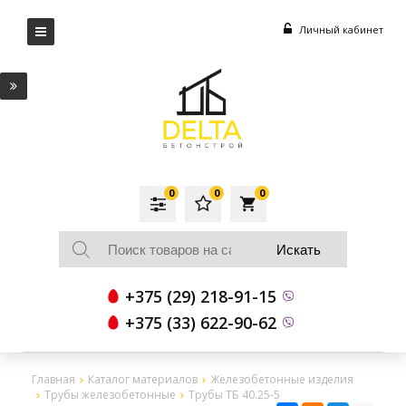
Личный кабинет
0
0
0
local_grocery_store
+375 (29) 218-91-15
+375 (33) 622-90-62
Главная
Каталог материалов
Железобетонные изделия
Трубы железобетонные
Трубы ТБ 40.25-5