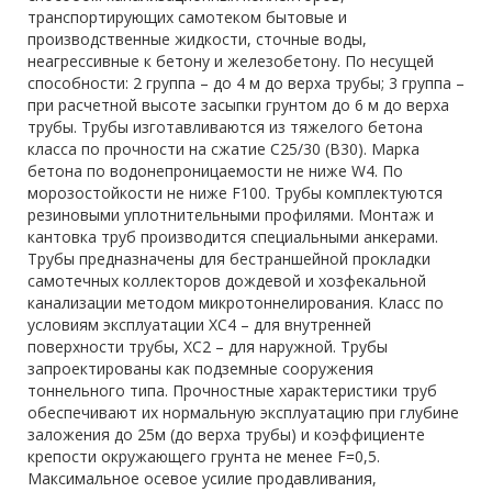
транспортирующих самотеком бытовые и
производственные жидкости, сточные воды,
неагрессивные к бетону и железобетону. По несущей
способности: 2 группа – до 4 м до верха трубы; 3 группа –
при расчетной высоте засыпки грунтом до 6 м до верха
трубы. Трубы изготавливаются из тяжелого бетона
класса по прочности на сжатие С25/30 (В30). Марка
бетона по водонепроницаемости не ниже W4. По
морозостойкости не ниже F100. Трубы комплектуются
резиновыми уплотнительными профилями. Монтаж и
кантовка труб производится специальными анкерами.
Трубы предназначены для бестраншейной прокладки
самотечных коллекторов дождевой и хозфекальной
канализации методом микротоннелирования. Класс по
условиям эксплуатации ХС4 – для внутренней
поверхности трубы, ХС2 – для наружной. Трубы
запроектированы как подземные сооружения
тоннельного типа. Прочностные характеристики труб
обеспечивают их нормальную эксплуатацию при глубине
заложения до 25м (до верха трубы) и коэффициенте
крепости окружающего грунта не менее F=0,5.
Максимальное осевое усилие продавливания,