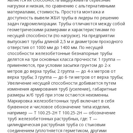
нагрузки и низкая, по сравнению с альтернативными
материалами, стоимость. Простота монтажа и
доступность вывели ЖБИ трубы в лидеры по решению
задач гидромелиорации. Трубы отличаются между собой
геометрическими размерами и характеристиками по
несущей способности (по нагрузке). На предприятии
выпускают трубы длиной 2,5 м и диаметром проходного
отверстия от 1000 мм до 1400 мм. По несущей
способности железобетонные безнапорные трубы
делятся на три основных класса прочности: 1 группа —
применяются, при условии засыпки грунтом до 2-х
метров до верха трубы; 2 группа — до 4-х метров от
верха трубы; 3 группа — до 6-ти метров от верха трубы;
Увеличение несущей способности добивается путем
изменения армирования труб (усиление), габаритные
размеры ж/б труб при этом остаются неизменны.
Маркировка железобетонных труб включает в себя
буквенное и числовое обозначение типа изделия,
например — Т 100.25-2Н Т 100.25-2Н — обозначение
труб железобетонных раструбных, где: Т —
цилиндрическая раструбная труба со стыковым
соединением (уплотняется герметиком, другими