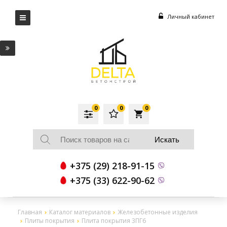
Личный кабинет
0
0
0
local_grocery_store
+375 (29) 218-91-15
+375 (33) 622-90-62
Главная
Каталог материалов
Железобетонные изделия
Плиты покрытия
Плита покрытия 3ПГ6