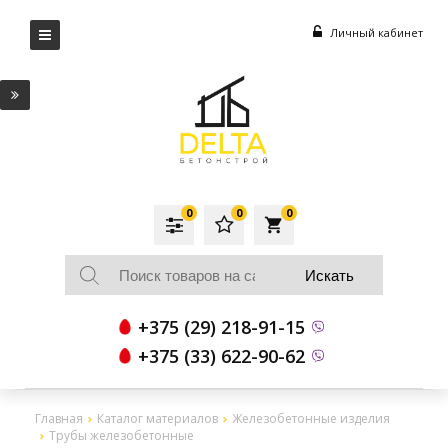
Личный кабинет
0
0
0
local_grocery_store
+375 (29) 218-91-15
+375 (33) 622-90-62
Главная
Каталог материалов
Железобетонные изделия
Трубы железобетонные