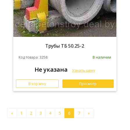
Трубы ТБ 50.25-2
Код товара: 3258
В наличии
Не указана
Узнать цену
В корзину
Просмотр
«
1
2
3
4
5
6
7
»