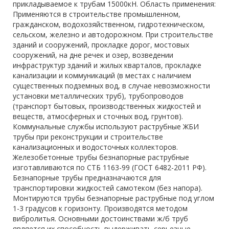
прикладываемое к трубам 15000кН. Область применения:
Применяются в строительстве промышленном,
гражданском, водохозяйственном, гидротехническом,
сельском, железно и автодорожном. При строительстве
зданий и сооружений, прокладке дорог, мостовых
сооружений, на дне речек и озер, возведении
инфраструктур зданий и жилых кварталов, прокладке
канализации и коммуникаций (в местах с наличием
существенных подземных вод, в случае невозможности
установки металлических труб), трубопроводов
(транспорт бытовых, производственных жидкостей и
веществ, атмосферных и сточных вод, грунтов).
Коммунальные службы используют раструбные ЖБИ
трубы при реконструкции и строительстве
канализационных и водосточных коллекторов.
Железобетонные трубы безнапорные раструбные
изготавливаются по СТБ 1163-99 (ГОСТ 6482-2011 РФ).
Безнапорные трубы предназначаются для
транспортировки жидкостей самотеком (без напора).
Монтируются трубы безнапорные раструбные под углом
1-3 градусов к горизонту. Производятся методом
вибролитья. Основными достоинствами ж/б труб
является их способность выдерживать серьезные