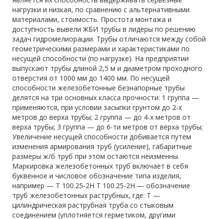
нагрузки и низкая, по сравнению с альтернативными
материалами, стоимость. Простота монтажа и
доступность вывели ЖБИ трубы в лидеры по решению
задач гидромелиорации. Трубы отличаются между собой
геометрическими размерами и характеристиками по
несущей способности (по нагрузке). На предприятии
выпускают трубы длиной 2,5 м и диаметром проходного
отверстия от 1000 мм до 1400 мм. По несущей
способности железобетонные безнапорные трубы
делятся на три основных класса прочности: 1 группа —
применяются, при условии засыпки грунтом до 2-х
метров до верха трубы; 2 группа — до 4-х метров от
верха трубы; 3 группа — до 6-ти метров от верха трубы;
Увеличение несущей способности добивается путем
изменения армирования труб (усиление), габаритные
размеры ж/б труб при этом остаются неизменны.
Маркировка железобетонных труб включает в себя
буквенное и числовое обозначение типа изделия,
например — Т 100.25-2Н Т 100.25-2Н — обозначение
труб железобетонных раструбных, где: Т —
цилиндрическая раструбная труба со стыковым
соединением (уплотняется герметиком, другими