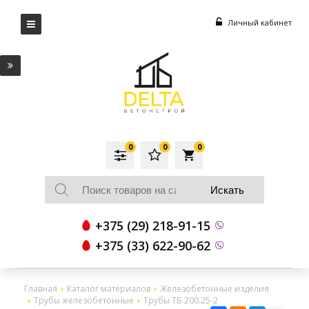
Личный кабинет
0
0
0
local_grocery_store
+375 (29) 218-91-15
+375 (33) 622-90-62
Главная
Каталог материалов
Железобетонные изделия
Трубы железобетонные
Трубы ТБ 200.25-2