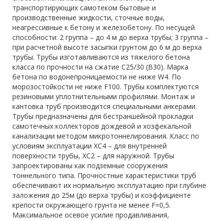
транспортирующих самотеком бытовые и
производственные жидкости, сточные воды,
неагрессивные к бетону и железобетону. По несущей
способности: 2 группа – до 4 м до верха трубы; 3 группа –
при расчетной высоте засыпки грунтом до 6 м до верха
трубы. Трубы изготавливаются из тяжелого бетона
класса по прочности на сжатие С25/30 (В30). Марка
бетона по водонепроницаемости не ниже W4. По
морозостойкости не ниже F100. Трубы комплектуются
резиновыми уплотнительными профилями. Монтаж и
кантовка труб производится специальными анкерами.
Трубы предназначены для бестраншейной прокладки
самотечных коллекторов дождевой и хозфекальной
канализации методом микротоннелирования. Класс по
условиям эксплуатации ХС4 – для внутренней
поверхности трубы, ХС2 – для наружной. Трубы
запроектированы как подземные сооружения
тоннельного типа. Прочностные характеристики труб
обеспечивают их нормальную эксплуатацию при глубине
заложения до 25м (до верха трубы) и коэффициенте
крепости окружающего грунта не менее F=0,5.
Максимальное осевое усилие продавливания,