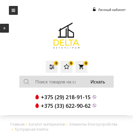
Личный кабинет
0
0
0
local_grocery_store
+375 (29) 218-91-15
+375 (33) 622-90-62
Главная
Каталог материалов
Элементы благоустройства
Тротуарная плитка