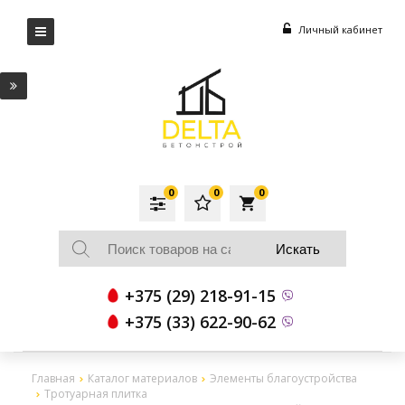
Личный кабинет
0
0
0
local_grocery_store
+375 (29) 218-91-15
+375 (33) 622-90-62
Главная
Каталог материалов
Элементы благоустройства
Тротуарная плитка