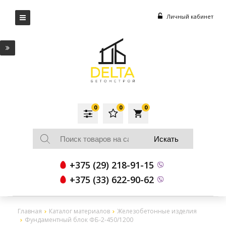
Личный кабинет
0
0
0
local_grocery_store
+375 (29) 218-91-15
+375 (33) 622-90-62
Главная
Каталог материалов
Железобетонные изделия
Фундаментный блок ФБ-2-450/1200