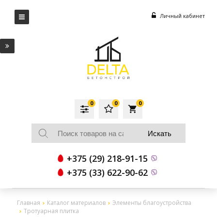
Личный кабинет
0
0
0
local_grocery_store
+375 (29) 218-91-15
+375 (33) 622-90-62
Главная
Каталог материалов
Элементы благоустройства
Тротуарная плитка