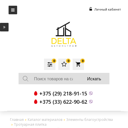
Личный кабинет
0
0
0
local_grocery_store
+375 (29) 218-91-15
+375 (33) 622-90-62
Главная
Каталог материалов
Элементы благоустройства
Тротуарная плитка