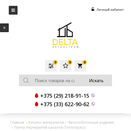
Личный кабинет
0
0
0
local_grocery_store
+375 (29) 218-91-15
+375 (33) 622-90-62
Главная
Каталог материалов
Железобетонные изделия
Плиты перекрытий каналов (Теплотрасс)