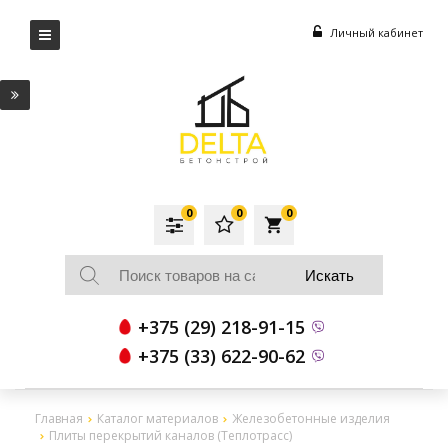
Личный кабинет
0
0
0
local_grocery_store
+375 (29) 218-91-15
+375 (33) 622-90-62
Главная
Каталог материалов
Железобетонные изделия
Плиты перекрытий каналов (Теплотрасс)