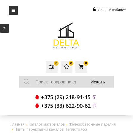
Личный кабинет
0
0
0
local_grocery_store
+375 (29) 218-91-15
+375 (33) 622-90-62
Главная
Каталог материалов
Железобетонные изделия
Плиты перекрытий каналов (Теплотрасс)