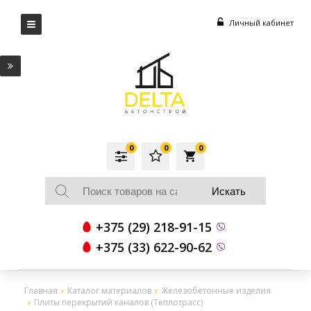
Личный кабинет
0
0
0
local_grocery_store
+375 (29) 218-91-15
+375 (33) 622-90-62
Главная
Каталог материалов
Железобетонные изделия
Плиты перекрытий каналов (Теплотрасс)