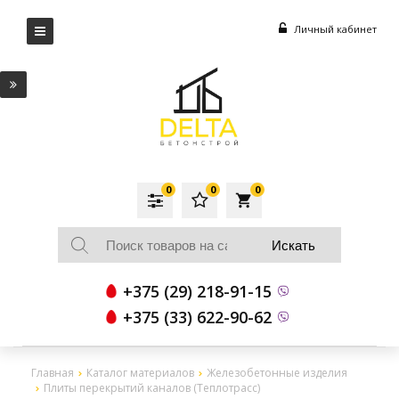
Личный кабинет
0
0
0
local_grocery_store
+375 (29) 218-91-15
+375 (33) 622-90-62
Главная
Каталог материалов
Железобетонные изделия
Плиты перекрытий каналов (Теплотрасс)