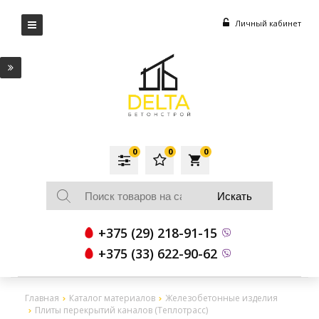
Личный кабинет
0
0
0
local_grocery_store
+375 (29) 218-91-15
+375 (33) 622-90-62
Главная
Каталог материалов
Железобетонные изделия
Плиты перекрытий каналов (Теплотрасс)