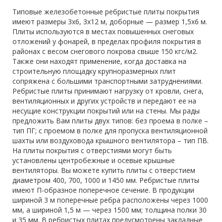
Типовые железобетонные ребристые плиты покрытия
имеют размеры 3х6, 3х12 м, доборные — размер 1,5х6 м.
Плиты используются в местах повышенных снеговых
отложений у фонарей, в пределах профиля покрытия в
районах с весом снегового покрова свыше 150 кгс/м2.
Также они находят применение, когда доставка на
строительную площадку крупноразмерных плит
сопряжена с большими транспортными затруднениями.
Ребристые плиты принимают нагрузку от кровли, снега,
вентиляционных и других устройств и передают ее на
несущие конструкции покрытий или на стены. Мы рады
предложить Вам плиты двух типов: без проема в полке –
тип ПГ; с проемом в полке для пропуска вентиляционной
шахты или воздуховода крышного вентилятора – тип ПВ.
На плиты покрытия с отверстиями могут быть
установлены центробежные и осевые крышные
вентиляторы. Вы можете купить плиты с отверстием
диаметром 400, 700, 1000 и 1450 мм. Ребристые плиты
имеют П-образное поперечное сечение. В продукции
шириной 3 м поперечные ребра расположены через 1000
мм, а шириной 1,5 м — через 1500 мм; толщина полки 30
и 35 мм. В ребристых плитах предусмотрены закладные