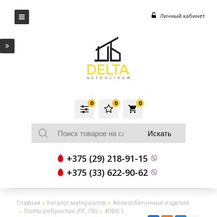
Личный кабинет
0
0
0
local_grocery_store
+375 (29) 218-91-15
+375 (33) 622-90-62
Главная
Каталог материалов
Железобетонные изделия
Плиты ребристые (ПГ, ПВ)
4ПВ6-1