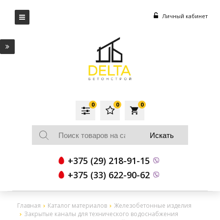
Личный кабинет
0
0
0
local_grocery_store
+375 (29) 218-91-15
+375 (33) 622-90-62
Главная
Каталог материалов
Железобетонные изделия
Закрытые каналы для технического водоснабжения