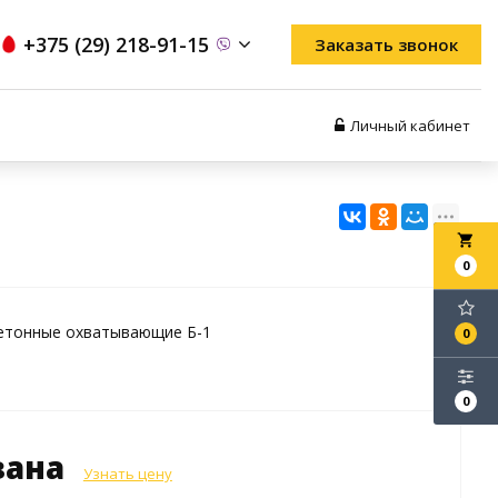
+375 (29) 218-91-15
Заказать звонок
Личный кабинет
local_grocery_store
0
етонные охватывающие Б-1
0
0
зана
Узнать цену