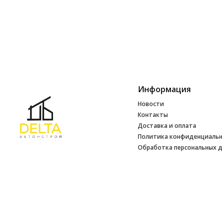
Информация
Новости
Контакты
Доставка и оплата
Политика конфиденциаль
Обработка персональных 
Инфо
УНП 692165648
№ 500520 от 15.01.2017 г
№ 692165648 от 14.07.2017 г. выдано
Минским райисполкомом