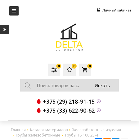
Личный кабинет
0
0
0
local_grocery_store
+375 (29) 218-91-15
+375 (33) 622-90-62
Главная
Каталог материалов
Железобетонные изделия
Трубы железобетонные
Трубы ТБ 100.25-4