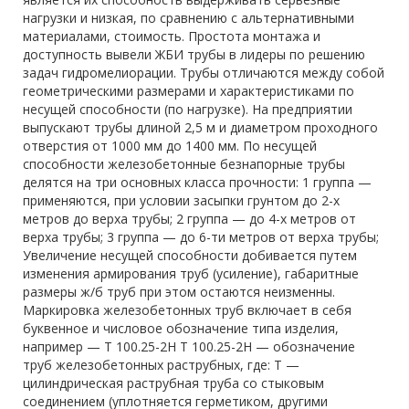
нагрузки и низкая, по сравнению с альтернативными
материалами, стоимость. Простота монтажа и
доступность вывели ЖБИ трубы в лидеры по решению
задач гидромелиорации. Трубы отличаются между собой
геометрическими размерами и характеристиками по
несущей способности (по нагрузке). На предприятии
выпускают трубы длиной 2,5 м и диаметром проходного
отверстия от 1000 мм до 1400 мм. По несущей
способности железобетонные безнапорные трубы
делятся на три основных класса прочности: 1 группа —
применяются, при условии засыпки грунтом до 2-х
метров до верха трубы; 2 группа — до 4-х метров от
верха трубы; 3 группа — до 6-ти метров от верха трубы;
Увеличение несущей способности добивается путем
изменения армирования труб (усиление), габаритные
размеры ж/б труб при этом остаются неизменны.
Маркировка железобетонных труб включает в себя
буквенное и числовое обозначение типа изделия,
например — Т 100.25-2Н Т 100.25-2Н — обозначение
труб железобетонных раструбных, где: Т —
цилиндрическая раструбная труба со стыковым
соединением (уплотняется герметиком, другими