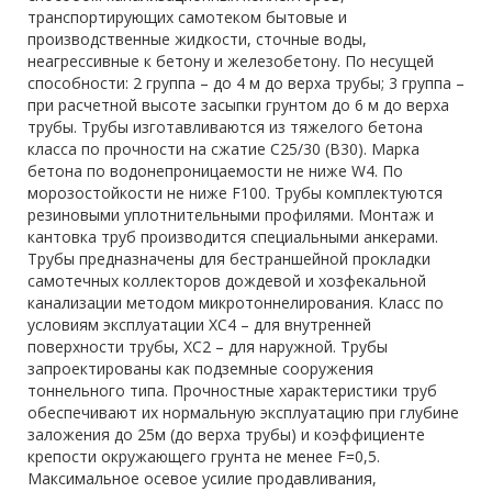
транспортирующих самотеком бытовые и
производственные жидкости, сточные воды,
неагрессивные к бетону и железобетону. По несущей
способности: 2 группа – до 4 м до верха трубы; 3 группа –
при расчетной высоте засыпки грунтом до 6 м до верха
трубы. Трубы изготавливаются из тяжелого бетона
класса по прочности на сжатие С25/30 (В30). Марка
бетона по водонепроницаемости не ниже W4. По
морозостойкости не ниже F100. Трубы комплектуются
резиновыми уплотнительными профилями. Монтаж и
кантовка труб производится специальными анкерами.
Трубы предназначены для бестраншейной прокладки
самотечных коллекторов дождевой и хозфекальной
канализации методом микротоннелирования. Класс по
условиям эксплуатации ХС4 – для внутренней
поверхности трубы, ХС2 – для наружной. Трубы
запроектированы как подземные сооружения
тоннельного типа. Прочностные характеристики труб
обеспечивают их нормальную эксплуатацию при глубине
заложения до 25м (до верха трубы) и коэффициенте
крепости окружающего грунта не менее F=0,5.
Максимальное осевое усилие продавливания,