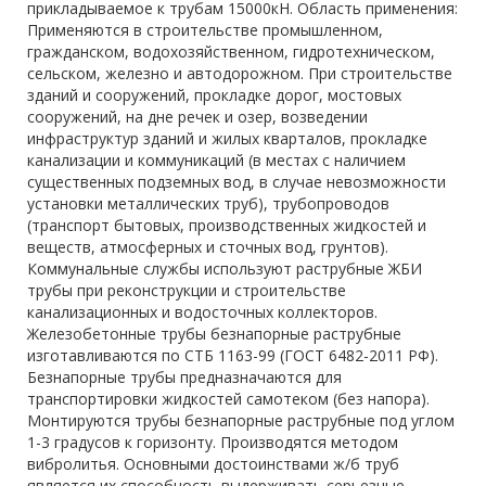
прикладываемое к трубам 15000кН. Область применения:
Применяются в строительстве промышленном,
гражданском, водохозяйственном, гидротехническом,
сельском, железно и автодорожном. При строительстве
зданий и сооружений, прокладке дорог, мостовых
сооружений, на дне речек и озер, возведении
инфраструктур зданий и жилых кварталов, прокладке
канализации и коммуникаций (в местах с наличием
существенных подземных вод, в случае невозможности
установки металлических труб), трубопроводов
(транспорт бытовых, производственных жидкостей и
веществ, атмосферных и сточных вод, грунтов).
Коммунальные службы используют раструбные ЖБИ
трубы при реконструкции и строительстве
канализационных и водосточных коллекторов.
Железобетонные трубы безнапорные раструбные
изготавливаются по СТБ 1163-99 (ГОСТ 6482-2011 РФ).
Безнапорные трубы предназначаются для
транспортировки жидкостей самотеком (без напора).
Монтируются трубы безнапорные раструбные под углом
1-3 градусов к горизонту. Производятся методом
вибролитья. Основными достоинствами ж/б труб
является их способность выдерживать серьезные