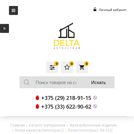
Личный кабинет
0
0
0
local_grocery_store
+375 (29) 218-91-15
+375 (33) 622-90-62
Главная
Каталог материалов
Железобетонные изделия
Лотки каналов (теплотрасс)
Лотки теплотрасс Л4-15/2