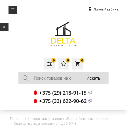
Личный кабинет
0
0
0
local_grocery_store
+375 (29) 218-91-15
+375 (33) 622-90-62
Главная
Каталог материалов
Железобетонные изделия
Свая центрифугированная Ц 56-9,7-3